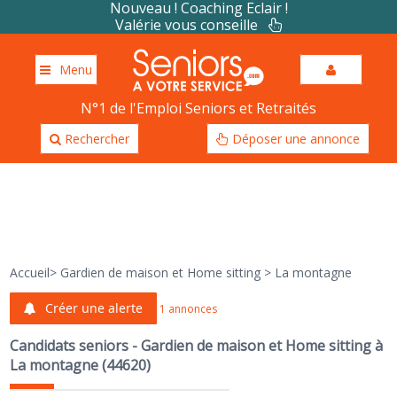
Nouveau ! Coaching Eclair !
Valérie vous conseille
Menu
N°1 de l'Emploi Seniors et Retraités
Rechercher
Déposer une annonce
Accueil
>
Gardien de maison et Home sitting
>
La montagne
Créer une alerte
1 annonces
Candidats seniors - Gardien de maison et Home sitting à
La montagne (44620)