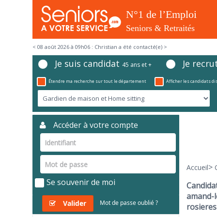
< 08 août 2026 à 09h06 : Christian a été contacté(e) >
Je suis candidat
Je recru
45 ans et +
Étendre ma recherche sur tout le département
Afficher les candidats d
Accéder à votre compte
>
Accueil
Se souvenir de moi
Candidat
amand-le
Valider
Mot de passe oublié ?
rosieres