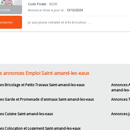
Code Postal
: 59230
andidat
Annonce mise à jour le :
13/12/2024
ontacter
je suis jeune retraité et très bricoleur
...
s annonces Emploi Saint-amand-les-eaux
s Bricolage et Petits Travaux Saint-amand-les-eaux
Annonces A
amand-les-
es Garde et Promenade d'animaux Saint-amand-les-eaux
Annonces T
s Cuisine Saint-amand-les-eaux
Annonces J
s Colocation et Logement Saint-amand-les-eaux