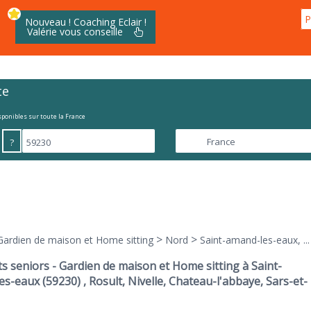
P
Nouveau ! Coaching Eclair !
Valérie vous conseille
te
isponibles sur toute la France
?
>
>
Gardien de maison et Home sitting
Nord
Saint-amand-les-eaux, ...
s seniors - Gardien de maison et Home sitting à Saint-
s-eaux (59230) , Rosult, Nivelle, Chateau-l'abbaye, Sars-et-