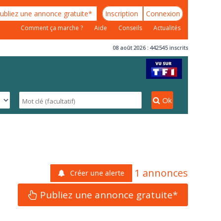
ubliez une annonce gratuite*
Inscription
Connexion
Comment ça marche ?
Aide
Conseils
Actualités
08 août 2026 : 442545 inscrits
Ok
1 annonces
Créer une alerte
Publiez une annonce gratuite*