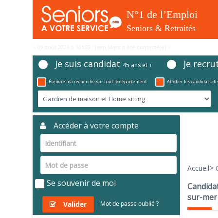
< 09 août 2026 à 10h39 : Jean Marc a été contacté(e) >
Je suis candidat
Je recru
45 ans et +
Étendre ma recherche sur tout le département
Afficher les candidats d
Accéder à votre compte
>
Accueil
Se souvenir de moi
Candidat
sur-mer
Valider
Mot de passe oublié ?