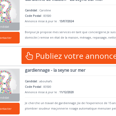
Candidat
:
Caroline
Code Postal
: 83500
Annonce mise à jour le :
13/07/2024
andidat
Bonjour,Je propose mes services en tant que conciergerie.Je sui
domicile ( remise en état de la maison, ménage, repassage, nett
ontacter
Publiez votre annonc
gardiennage - la seyne sur mer
Candidat
:
abouhafs
Code Postal
: 83500
Annonce mise à jour le :
11/12/2020
andidat
Je cherche un travail de gardiennage j'ai de l'experience de 15 an
plombier soudeur maçonnerie rosage automatique menuiser pei
ontacter