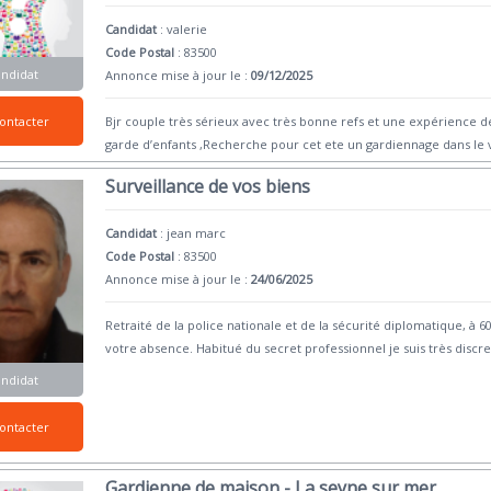
Candidat
:
valerie
Code Postal
: 83500
andidat
Annonce mise à jour le :
09/12/2025
ontacter
Bjr couple très sérieux avec très bonne refs et une expérience d
garde d’enfants ,Recherche pour cet ete un gardiennage dans le
Surveillance de vos biens
Candidat
:
jean marc
Code Postal
: 83500
Annonce mise à jour le :
24/06/2025
Retraité de la police nationale et de la sécurité diplomatique, à
votre absence. Habitué du secret professionnel je suis très discre
andidat
ontacter
Gardienne de maison - La seyne sur mer