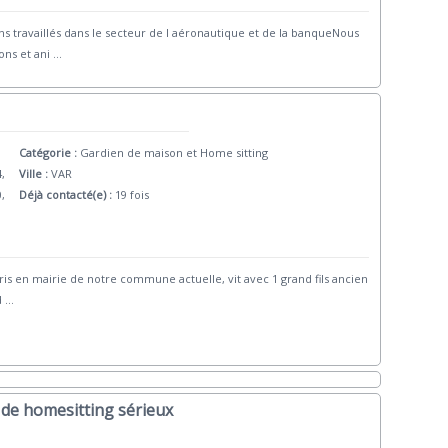
 travaillés dans le secteur de l aéronautique et de la banqueNous
ns et ani
...
Catégorie :
Gardien de maison et Home sitting
4,
Ville :
VAR
0,
Déjà contacté(e) :
19 fois
is en mairie de notre commune actuelle, vit avec 1 grand fils ancien
d
...
e de homesitting sérieux