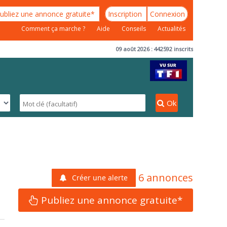
ubliez une annonce gratuite*
Inscription
Connexion
Comment ça marche ?
Aide
Conseils
Actualités
09 août 2026 : 442592 inscrits
Ok
6 annonces
Créer une alerte
Publiez une annonce gratuite*