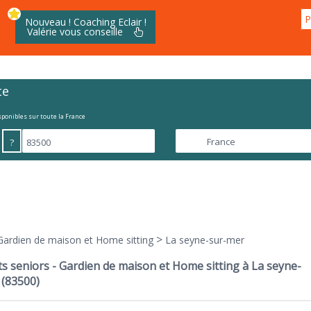
P
Nouveau ! Coaching Eclair !
Valérie vous conseille
te
isponibles sur toute la France
?
>
Gardien de maison et Home sitting
La seyne-sur-mer
s seniors - Gardien de maison et Home sitting à La seyne-
 (83500)