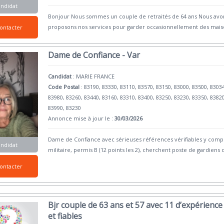
andidat
Bonjour Nous sommes un couple de retraités de 64 ans Nous avons
proposons nos services pour garder occasionnellement des maiso
ontacter
Dame de Confiance - Var
Candidat
:
MARIE FRANCE
Code Postal
: 83190, 83330, 83110, 83570, 83150, 83000, 83500, 8303
83980, 83260, 83440, 83160, 83310, 83400, 83250, 83230, 83350, 8382
83990, 83230
Annonce mise à jour le :
30/03/2026
Dame de Confiance avec sérieuses références vérifiables y compr
andidat
militaire, permis B (12 points les 2), cherchent poste de gardiens 
ontacter
Bjr couple de 63 ans et 57 avec 11 d’expérienc
et fiables