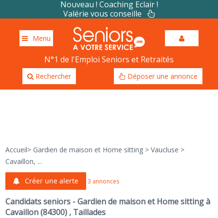
Nouveau ! Coaching Eclair !
Valérie vous conseille
Menu
N°1 de l'Emploi Seniors et Retraités
Rechercher
Déposer une annonce
Accueil
>
Gardien de maison et Home sitting
>
Vaucluse
>
Cavaillon, ...
Créer une alerte
3 annonces
Candidats seniors - Gardien de maison et Home sitting à
Cavaillon (84300) , Taillades