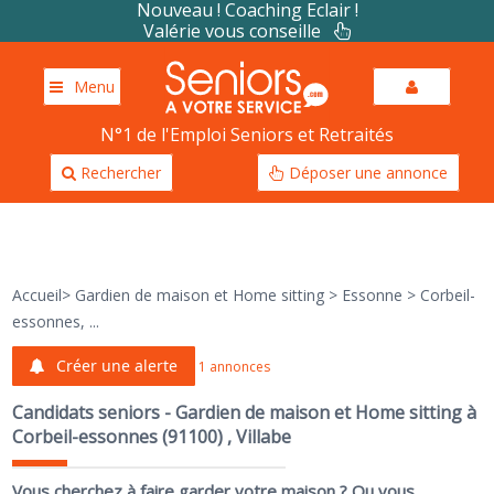
Nouveau ! Coaching Eclair !
Valérie vous conseille
Menu
N°1 de l'Emploi Seniors et Retraités
Rechercher
Déposer une annonce
Accueil
>
Gardien de maison et Home sitting
>
Essonne
>
Corbeil-
essonnes, ...
Créer une alerte
1 annonces
Candidats seniors - Gardien de maison et Home sitting à
Corbeil-essonnes (91100) , Villabe
Vous cherchez à faire garder votre maison ? Ou vous