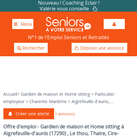
Nouveau ! Coaching Eclair !
Valérie vous conseille
Menu
N°1 de l'Emploi Seniors et Retraités
Rechercher
Déposer une annonce
Accueil
>
Gardien de maison et Home sitting
>
Particulier
employeur
>
Charente-Maritime
>
Aigrefeuille-d'aunis, ...
Créer une alerte
1 annonces
Offre d'emploi - Gardien de maison et Home sitting à
Aigrefeuille-d'aunis (17290) , Le thou, Thaire, Cire-