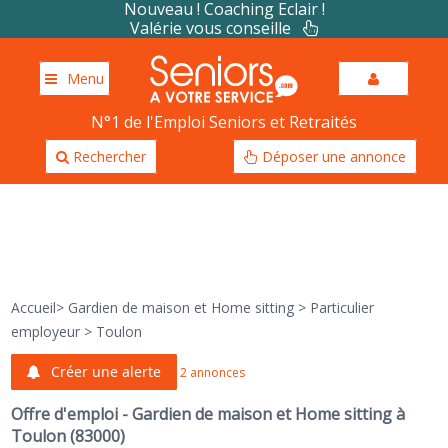
Nouveau ! Coaching Eclair !
Valérie vous conseille
Menu
N°1 de l'Emploi Seniors et Retraités
Rechercher
Déposer une annonce
Accueil
>
Gardien de maison et Home sitting
>
Particulier
employeur
>
Toulon
Créer une alerte
2 annonces
Offre d'emploi - Gardien de maison et Home sitting à
Toulon (83000)