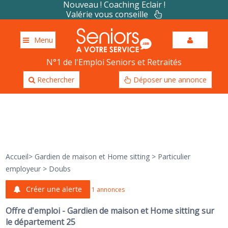
Nouveau ! Coaching Eclair !
Valérie vous conseille
Menu
N°1 de l'Emploi Seniors et Retraités
Rechercher
Déposer une annonce
Accueil
>
Gardien de maison et Home sitting
>
Particulier
employeur
>
Doubs
Créer une alerte
1 annonces
Offre d'emploi - Gardien de maison et Home sitting sur
le département 25