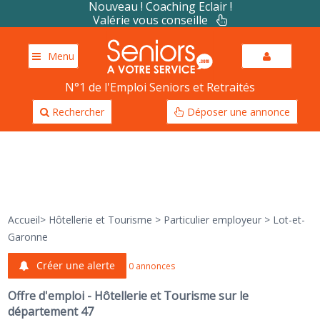
Nouveau ! Coaching Eclair !
Valérie vous conseille
Menu
N°1 de l'Emploi Seniors et Retraités
Rechercher
Déposer une annonce
Accueil
>
Hôtellerie et Tourisme
>
Particulier employeur
>
Lot-et-
Garonne
Créer une alerte
0 annonces
Offre d'emploi - Hôtellerie et Tourisme sur le
département 47