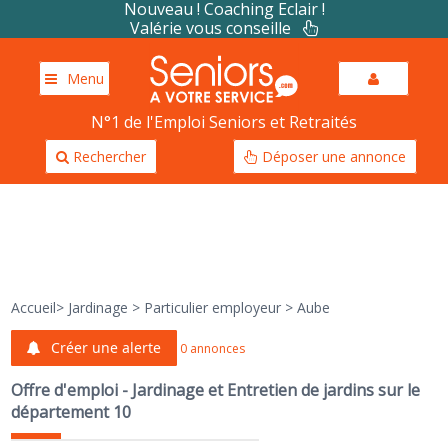
Nouveau ! Coaching Eclair !
Valérie vous conseille
Menu
N°1 de l'Emploi Seniors et Retraités
Rechercher
Déposer une annonce
Accueil
>
Jardinage
>
Particulier employeur
>
Aube
Créer une alerte
0 annonces
Offre d'emploi - Jardinage et Entretien de jardins sur le
département 10