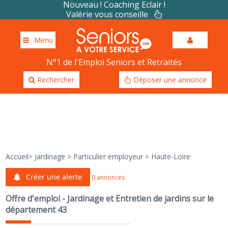
Nouveau ! Coaching Eclair !
Valérie vous conseille
Menu
N°1 de l'Emploi Seniors et Retraités
Rechercher
Déposer une annonce
Accueil
>
Jardinage
>
Particulier employeur
>
Haute-Loire
Créer une alerte
0 annonces
Offre d'emploi - Jardinage et Entretien de jardins sur le
département 43