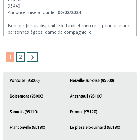
95440
Annonce mise à jour le :
06/02/2024
Bonjour Je suis disponible le lundi et mercredi, pour aide aux
personnes âgées, dame de compagnie, e
...
1
2
❯
Pontoise (95000)
Neuville-sur-oise (95000)
Boisemont (95000)
Argenteuil (95100)
Sannois (95110)
Ermont (95120)
Franconville (95130)
Le plessis-bouchard (95130)