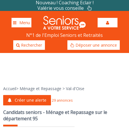
Nouveau ! Coaching Eclair !
Valérie vous conseille
Menu
N°1 de l'Emploi Seniors et Retraités
Rechercher
Déposer une annonce
Accueil
>
Ménage et Repassage
>
Val-d'Oise
Créer une alerte
29 annonces
Candidats seniors - Ménage et Repassage sur le
département 95