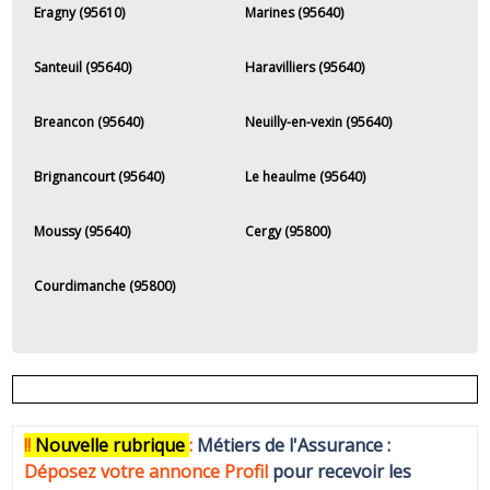
Eragny (95610)
Marines (95640)
Santeuil (95640)
Haravilliers (95640)
Breancon (95640)
Neuilly-en-vexin (95640)
Brignancourt (95640)
Le heaulme (95640)
Moussy (95640)
Cergy (95800)
Courdimanche (95800)
!!
N
ouvelle rubrique
:
Métiers de l'Assurance :
Déposez votre annonce Profi
l
pour recevoir les