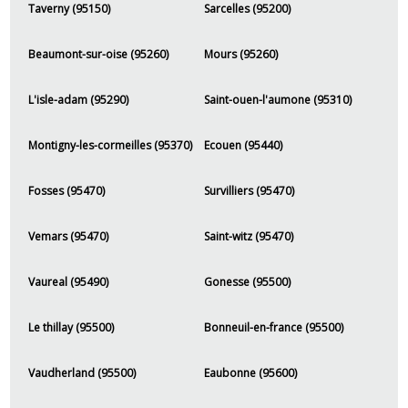
Taverny (95150)
Sarcelles (95200)
Beaumont-sur-oise (95260)
Mours (95260)
L'isle-adam (95290)
Saint-ouen-l'aumone (95310)
Montigny-les-cormeilles (95370)
Ecouen (95440)
Fosses (95470)
Survilliers (95470)
Vemars (95470)
Saint-witz (95470)
Vaureal (95490)
Gonesse (95500)
Le thillay (95500)
Bonneuil-en-france (95500)
Vaudherland (95500)
Eaubonne (95600)