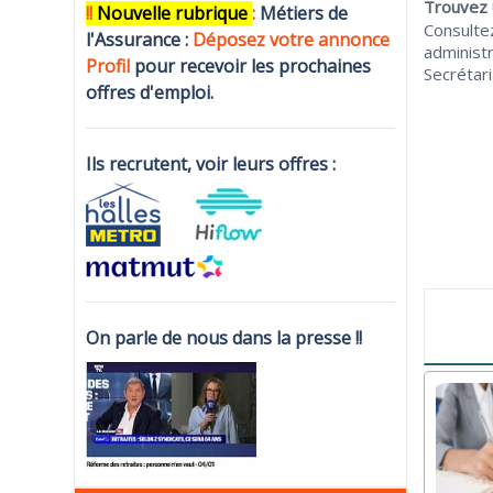
Trouvez u
!!
N
ouvelle rubrique
:
Métiers de
Consultez
l'Assurance :
Déposez votre annonce
administ
Profi
l
pour recevoir les prochaines
Secrétari
offres d'emploi.
Ils recrutent, voir leurs offres :
On parle de nous dans la presse !!