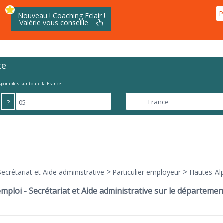
P
Nouveau ! Coaching Eclair !
Valérie vous conseille
te
isponibles sur toute la France
?
>
>
Secrétariat et Aide administrative
Particulier employeur
Hautes-Al
emploi - Secrétariat et Aide administrative sur le départemen