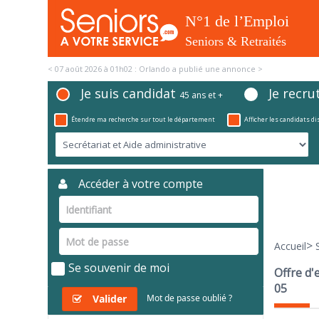
< 07 août 2026 à 01h02 : Orlando a publié une annonce >
Je suis candidat
Je recru
45 ans et +
Étendre ma recherche sur tout le département
Afficher les candidats d
Accéder à votre compte
>
Accueil
Se souvenir de moi
Offre d'
05
Valider
Mot de passe oublié ?