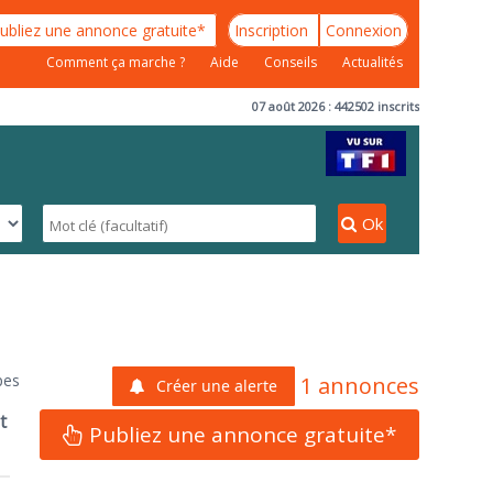
ubliez une annonce gratuite*
Inscription
Connexion
Comment ça marche ?
Aide
Conseils
Actualités
07 août 2026 : 442502 inscrits
Ok
pes
1 annonces
Créer une alerte
t
Publiez une annonce gratuite*