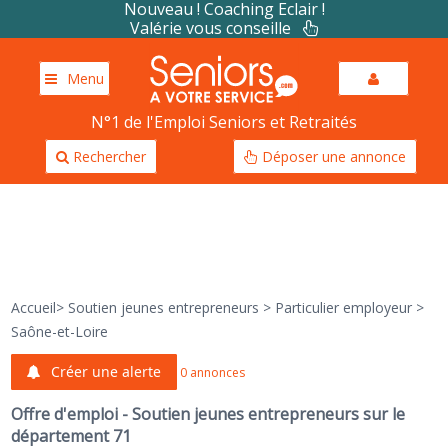
Nouveau ! Coaching Eclair !
Valérie vous conseille
Menu
N°1 de l'Emploi Seniors et Retraités
Rechercher
Déposer une annonce
Accueil
>
Soutien jeunes entrepreneurs
>
Particulier employeur
>
Saône-et-Loire
Créer une alerte
0 annonces
Offre d'emploi - Soutien jeunes entrepreneurs sur le
département 71