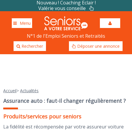
Nouveau ! Coaching Eclair !
Valérie vous conseille
Menu
N°1 de l'Emploi Seniors et Retraités
Rechercher
Déposer une annonce
Accueil
>
Actualités
Assurance auto : faut-il changer régulièrement ?
Produits/services pour seniors
La fidélité est récompensée par votre assureur voiture