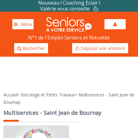
Nouveau ! Coaching Eclair !
Valérie vous conseille
Menu
N°1 de l'Emploi Seniors et Retraités
Rechercher
Déposer une annonce
Accueil
>
Bricolage et Petits Travaux
>
Multiservices - Saint Jean de
Bournay
Multiservices - Saint Jean de Bournay