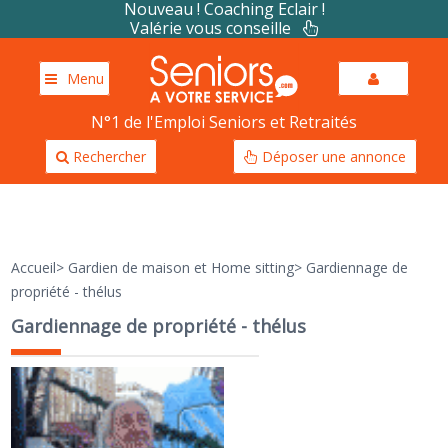
Nouveau ! Coaching Eclair !
Valérie vous conseille
Menu
N°1 de l'Emploi Seniors et Retraités
Rechercher
Déposer une annonce
Accueil
>
Gardien de maison et Home sitting
>
Gardiennage de
propriété - thélus
Gardiennage de propriété - thélus