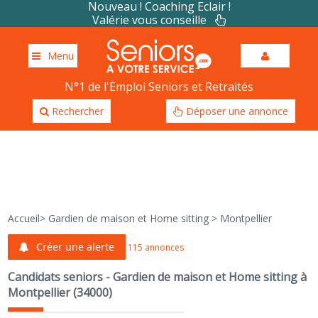
Nouveau ! Coaching Eclair !
Valérie vous conseille
Menu
N°1 de l'Emploi Seniors et Retraités
Rechercher
Déposer une annonce
Accueil
>
Gardien de maison et Home sitting
>
Montpellier
Créer une alerte
115 annonces
Candidats seniors - Gardien de maison et Home sitting à
Montpellier (34000)