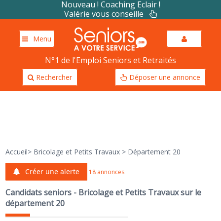
Nouveau ! Coaching Eclair !
Valérie vous conseille
Menu
N°1 de l'Emploi Seniors et Retraités
Rechercher
Déposer une annonce
Accueil
>
Bricolage et Petits Travaux
>
Département 20
Créer une alerte
18 annonces
Candidats seniors - Bricolage et Petits Travaux sur le
département 20