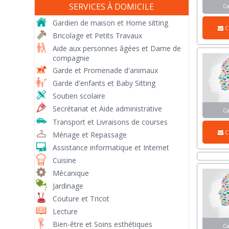
SERVICES À DOMICILE
C
Gardien de maison et Home sitting
C
Bricolage et Petits Travaux
Aide aux personnes âgées et Dame de
compagnie
Garde et Promenade d'animaux
Garde d'enfants et Baby Sitting
Soutien scolaire
Secrétariat et Aide administrative
C
Transport et Livraisons de courses
C
Ménage et Repassage
Assistance informatique et Internet
Cuisine
Mécanique
Jardinage
Couture et Tricot
Lecture
Bien-être et Soins esthétiques
C