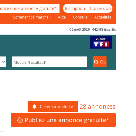
ubliez une annonce gratuite*
Inscription
Connexion
Comment ça marche ?
Aide
Conseils
Actualités
06 août 2026 : 442498 inscrits
Ok
28 annonces
Créer une alerte
Publiez une annonce gratuite*