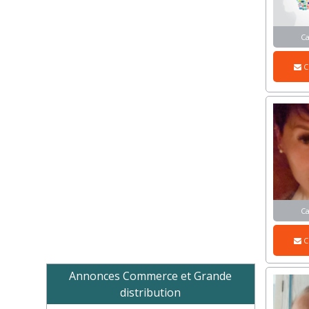
C
C
C
C
Annonces Commerce et Grande
distribution