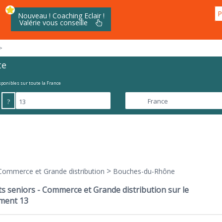
P
Nouveau ! Coaching Eclair !
Valérie vous conseille
>
te
isponibles sur toute la France
?
>
Commerce et Grande distribution
Bouches-du-Rhône
s seniors - Commerce et Grande distribution sur le
ment 13