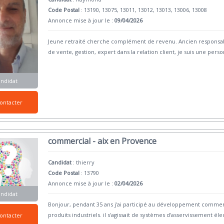
Code Postal
: 13190, 13075, 13011, 13012, 13013, 13006, 13008
Annonce mise à jour le :
09/04/2026
Jeune retraité cherche complément de revenu. Ancien responsabl
de vente, gestion, expert dans la relation client, je suis une per
andidat
ontacter
commercial - aix en Provence
Candidat
:
thierry
Code Postal
: 13790
Annonce mise à jour le :
02/04/2026
andidat
Bonjour, pendant 35 ans j'ai participé au développement commerc
produits industriels. il s'agissait de systèmes d'asservissement éle
ontacter