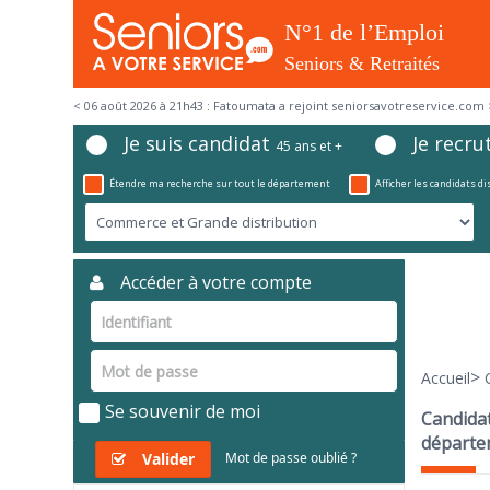
< 06 août 2026 à 21h43 : Fatoumata a rejoint seniorsavotreservice.com 
Je suis candidat
Je recru
45 ans et +
Étendre ma recherche sur tout le département
Afficher les candidats d
Accéder à votre compte
>
Accueil
Se souvenir de moi
Candidat
départe
Valider
Mot de passe oublié ?