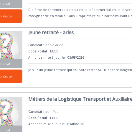
andidat
Diplôme de commerce obtenu en ItalieCommercial en Italie secteur
café/glacerie en famille 5 ans. Propriétaire d'un bar/restaurant 
ontacter
jeune retraité - arles
Candidat
:
jean-claude
Code Postal
: 13200
Annonce mise à jour le :
05/08/2026
andidat
je suis un jeune retraité qui souhaite rester ACTIF encore long
ontacter
Métiers de la Logistique Transport et Auxiliair
Candidat
:
Jean-Paul
Code Postal
: 13000
Annonce mise à jour le :
01/08/2026
andidat