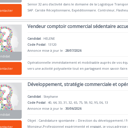
Senior 32 ans d'activité dans le domaine de la Logistique Transp
SAP. Cariste Réceptionnaire, Expéditionnaire. Controleur, Flasheu
ontacter
Vendeur comptoir commercial sédentaire accue
Candidat
:
HELENE
Code Postal
: 13120
Annonce mise à jour le :
28/07/2026
andidat
Opérationnelle immédiatement et mobilisable auprès de vos équ
vers une activité polyvalente tout en partageant mon savoir-fair
ontacter
Développement, stratégie commerciale et opér
Candidat
:
Stephane
Code Postal
: 40, 64, 33, 31, 32, 65, 75, 59, 92, 95, 06, 13
Annonce mise à jour le :
30/06/2026
andidat
Objet : Candidature spontanée – Direction du développement / 
Monsieur,Professionnel expérimenté et engagé, je vous adresse
ontacter