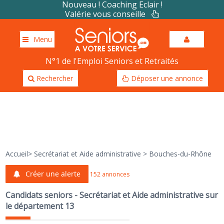
Nouveau ! Coaching Eclair !
Valérie vous conseille
Menu
N°1 de l'Emploi Seniors et Retraités
Rechercher
Déposer une annonce
Accueil
>
Secrétariat et Aide administrative
>
Bouches-du-Rhône
Créer une alerte
152 annonces
Candidats seniors - Secrétariat et Aide administrative sur
le département 13