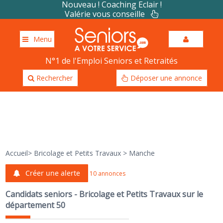
Nouveau ! Coaching Eclair !
Valérie vous conseille
Menu
N°1 de l'Emploi Seniors et Retraités
Rechercher
Déposer une annonce
Accueil
>
Bricolage et Petits Travaux
>
Manche
Créer une alerte
10 annonces
Candidats seniors - Bricolage et Petits Travaux sur le
département 50