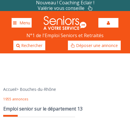
Nouveau ! Coaching Eclair !
Valérie vous conseille
Menu
N°1 de l'Emploi Seniors et Retraités
Rechercher
Déposer une annonce
Accueil
>
Bouches-du-Rhône
1955 annonces
Emploi senior sur le département 13