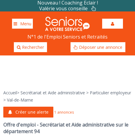
Nouveau ! Coaching Eclair !
Valérie vous conseille
Menu
N°1 de l'Emploi Seniors et Retraités
Rechercher
Déposer une annonce
Accueil
>
Secrétariat et Aide administrative
>
Particulier employeur
>
Val-de-Marne
Créer une alerte
1 annonces
Offre d'emploi - Secrétariat et Aide administrative sur le
département 94