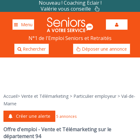
Nouveau ! Coaching Eclair !
Valérie vous conseille
Menu
N°1 de l'Emploi Seniors et Retraités
Rechercher
Déposer une annonce
Accueil
>
Vente et Télémarketing
>
Particulier employeur
>
Val-de-
Marne
Créer une alerte
5 annonces
Offre d'emploi - Vente et Télémarketing sur le
département 94