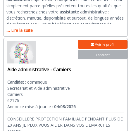
simplement parce qu’elles présentent toutes les qualités que
vous recherchez chez votre
assistante administrative
:
discrétion, minutie, disponibilité et surtout, de longues années
d’expérience ! Oui, vous bénéficiez des compétences de
seniors sérieuses, ayant déjà occupé un
.... Lire la suite
poste d’assistante de
direction
par exemple auparavant, le tout à des tarifs
attractifs. N’hésitez pas à leur faire confiance, et fiez-vous à
Voir le profil
leur savoir-faire pour le traitement et la gestion de vos
dossiers administratifs. Une personne digne de confiance qui
Candidat
vous épaulera dans vos tâches administratives.
Si vous êtes senior ou retraité.e et cherchez une
offre
Aide administrative - Camiers
d'emploi d'aide administrative à domicile
pour les particuliers
ou en entreprise, vous trouverez un
travail d'appoint
souvent
Candidat
:
dominique
à
temps partiel
mais aussi
à temps plein
dans ce secteur.
Secrétariat et Aide administrative
Nous publions de nombreuses offres d'emploi en aide
Camiers
administrative, parfois en télétravail. Une belle opportunité de
62176
petit boulot pour retraités mais aussi d'emploi à temps
Annonce mise à jour le :
04/08/2026
complet pour les seniors actifs.
CONSEILLERE PROTECTION FAMILIALE PENDANT PLUS DE
20 ANS JE PEUX VOUS AIDER DANS VOS DEMARCHES
Comment choisir un assistant administratif / secrétaire ?