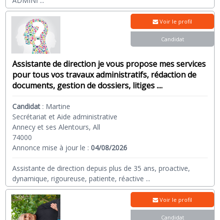
ADMINI
...
Pour choisir un assistant administratif, il est recommandé de
vérifier son expérience professionnelle, ses compétences
Voir le profil
spécifiques et de demander des références. Sur notre
Candidat
plateforme, vous pouvez consulter les profils détaillés des
candidats, les secteurs dans lesquels ils ont travaillé et
échanger avec eux avant de faire votre choix.
Assistante de direction je vous propose mes services
pour tous vos travaux administratifs, rédaction de
documents, gestion de dossiers, litiges ....
Quels sont les avantages de recruter un senior pour de l'aide
administrative ?
Candidat
:
Martine
Recruter un senior pour de l'aide administrative présente
Secrétariat et Aide administrative
plusieurs avantages, notamment leur expérience
Annecy et ses Alentours, All
professionnelle étendue, leur fiabilité, leur autonomie et leur
74000
capacité à s'adapter rapidement aux besoins de l'entreprise
Annonce mise à jour le :
04/08/2026
ou du particulier. De plus, les seniors peuvent apporter une
perspective précieuse grâce à leurs années d'expérience dans
Assistante de direction depuis plus de 35 ans, proactive,
le domaine.
dynamique, rigoureuse, patiente, réactive
...
Voir le profil
Quelles tâches peuvent être déléguées à un assistant
administratif à domicile ?
Candidat