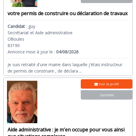
Un assistant administratif à domicile peut prendre en charge
votre permis de construire ou déclaration de travaux
une variété de tâches, telles que la gestion des factures, la
rédaction de courriers, la planification d'agenda, la gestion
des e-mails, etc. Leur expertise peut contribuer à soulager les
Candidat
:
guy
particuliers et les entreprises de nombreuses responsabilités
Secrétariat et Aide administrative
administratives.
Ollioules
83190
Annonce mise à jour le :
04/08/2026
Je suis retraité d'une mairie dans laquelle j'étais instructeur
de permis de construire , de déclara
...
Voir le profil
Candidat
Aide administrative : je m'en occupe pour vous ainsi