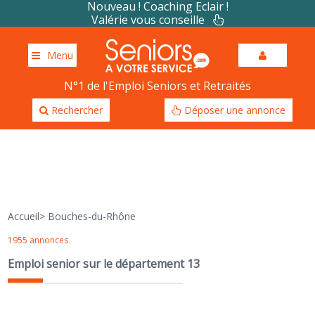
Nouveau ! Coaching Eclair !
Valérie vous conseille
Menu
N°1 de l'Emploi Seniors et Retraités
Rechercher
Déposer une annonce
Accueil
>
Bouches-du-Rhône
1955 annonces
Emploi senior sur le département 13