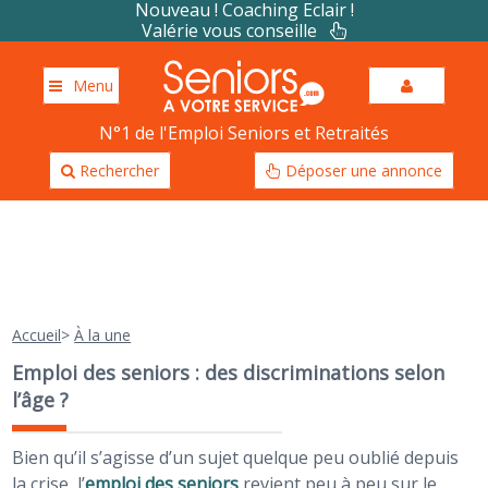
Nouveau ! Coaching Eclair !
Valérie vous conseille
Menu
N°1 de l'Emploi Seniors et Retraités
Rechercher
Déposer une annonce
Accueil
>
À la une
Emploi des seniors : des discriminations selon
l’âge ?
Bien qu’il s’agisse d’un sujet quelque peu oublié depuis
la crise, l’
emploi des seniors
revient peu à peu sur le